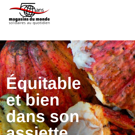
Équitable
et bien
dans son
assiette